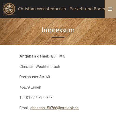
Zum
Christian Wechtenbruch - Parkett und Bodenlege
Hauptinhalt
springen
Impressum
Angaben gemäß §5 TMG
Christian Wechtenbruch
Dahlhauser Str. 60
45279 Essen
Tel. 0177 / 7155868
Email:
christian150788@outlook.de